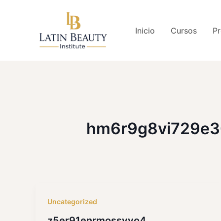
Ir
al
Inicio
Cursos
Pr
contenido
hm6r9g8vi729e
Uncategorized
z5er91enrmossvyo4