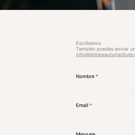
Escríbenos
También puedes enviar un
info@latinbeautyinstitute
Nombre
*
Email
*
Mensaje