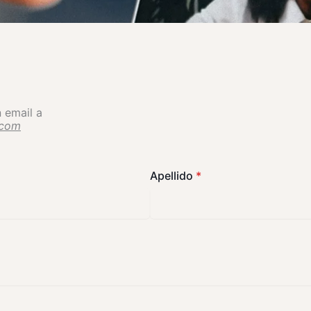
 email a
.com
Apellido
*