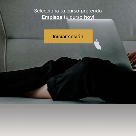
Selecciona tu curso preferido
Empieza
tu curso
hoy!
Iniciar sesión