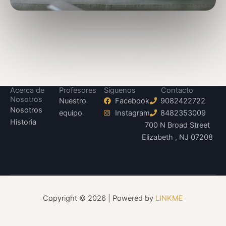
Acerca de
Profesores
Síguenos
Contacto
Nosotros
Nuestro
Facebook
9082422722
Nosotros
equipo
Instagram
8482353009
Historia
700 N Broad Street
Elizabeth , NJ 07208
Copyright © 2026 | Powered by
LINKME