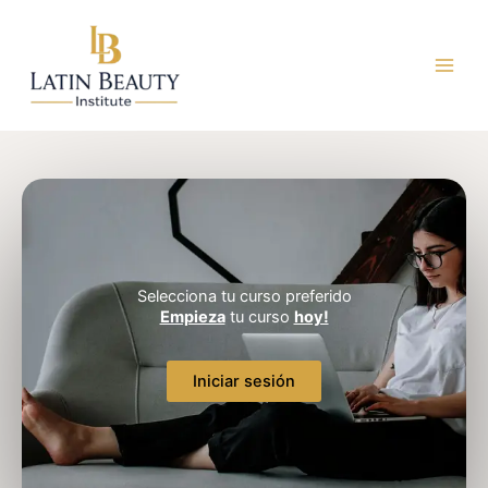
Ir
al
contenido
Selecciona tu curso preferido
Empieza
tu curso
hoy!
Iniciar sesión